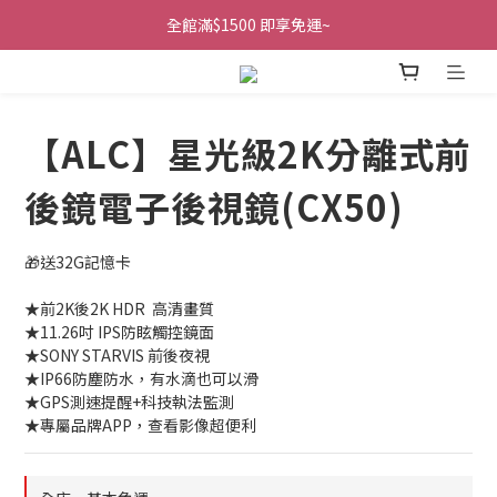
全館滿$1500 即享免運~
【ALC】星光級2K分離式前
後鏡電子後視鏡(CX50)
🎁送32G記憶卡
★前2K後2K HDR  高清畫質
★11.26吋 IPS防眩觸控鏡面
★SONY STARVIS 前後夜視
★IP66防塵防水，有水滴也可以滑
★GPS測速提醒+科技執法監測
★專屬品牌APP，查看影像超便利