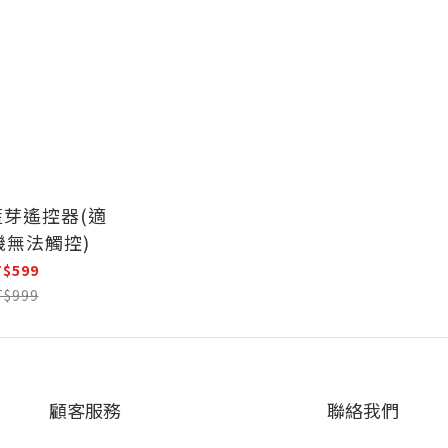
藍芽遙控器(適
機無法觸控)
T$599
T$999
顧客服務
聯絡我們