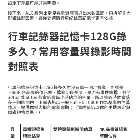
設定下差距可能非常明顯。
接下來，ALC 將列出常見容量對照表抓出大致區間，再拆解 6 大
影響錄影因素，讓你對選購行車紀錄器記憶卡更有依據！
行車記錄器記憶卡128G錄
多久？常用容量與錄影時間
對照表
行車記錄器記憶卡128G錄多久並沒有單一固定答案，同樣是
1080P 各品牌的位元率、檔案切段長度、是否有事件鎖檔、甚至
30fps 或 60fps 都會影響每小時佔用的容量，所以錄影時間會落
在一個區間內。下面表格以一般 Full HD 1080P 作為基準做估算
整理，提供你抓大概的覆蓋週期：（實際值仍以你的主機設定與
原廠規格為準。）
容
單鏡頭錄影
雙鏡頭錄影時間估算
4K 高畫質錄影
量
時間估算
時間估算