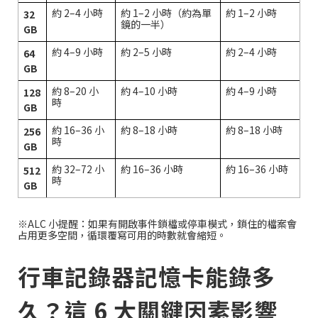
約 2–4 小時
約 1–2 小時（約為單
約 1–2 小時
32
鏡的一半）
GB
約 4–9 小時
約 2–5 小時
約 2–4 小時
64
GB
約 8–20 小
約 4–10 小時
約 4–9 小時
128
時
GB
約 16–36 小
約 8–18 小時
約 8–18 小時
256
時
GB
約 32–72 小
約 16–36 小時
約 16–36 小時
512
時
GB
※ALC 小提醒：如果有開啟事件鎖檔或停車模式，鎖住的檔案會
占用更多空間，循環覆寫可用的時數就會縮短。
行車記錄器記憶卡能錄多
久？這 6 大關鍵因素影響