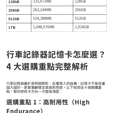
131,072MB
128GB
128GB
262,144MB
256GB
256GB
524,288MB
512GB
512GB
1,048,576MB
1,024GB
1TB
行車記錄器記憶卡怎麼選？
4 大選購重點完整解析
行車記錄器屬於長時間錄影、反覆寫入的設備，記憶卡不是容量
越大越好，更要兼顧穩定度與耐用度。以下就用這 4 個選購重
點，幫你把挑卡方向一次整理清楚：
選購重點 1：高耐用性（High
Endurance）