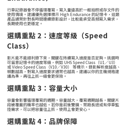
行車記錄器會不停循環覆寫，寫入量遠高於一般拍照或存文件的
使用情境。建議優先選擇標示 High Endurance 的記憶卡，這類
產品通常針對長時間連續錄影設計，比較能承受高頻寫入需求，
長期使用也更穩定。
選購重點 2：速度等級（Speed
Class）
影片能不能順利錄下來，關鍵在持續寫入速度是否足夠。挑選時
可留意記憶卡的速度等級，例如 UHS Speed Class（U1／U3）
或 Video Speed Class（V10／V30） 等標示。錄影解析度越高、
幀數越高，對寫入速度要求通常也越高，建議以你的主機規格建
議為準，再往上抓一級會更保險。
選購重點 3：容量大小
容量會影響循環覆寫的週期。容量越大，覆寫週期越長，關鍵片
段被覆蓋的機率也越低。若你是前後雙鏡、常跑長途或有停車監
控需求，可以把容量往上抓，使用上會更安心。
選購重點 4：品牌保障