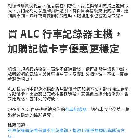
記憶卡屬於消耗品，但品牌在相容性、品控與保固支援上差異很
大。我們認為可以選擇資訊透明、有保固與售後支援的品牌，遇
到讀不到、漏錄或需要排除問題時，處理起來也會更有依據。
買 ALC 行車記錄器主機，
加購記憶卡享優惠更穩定
記憶卡規格眼花撩亂，買錯不僅浪費錢，還可能發生錄影中斷、
檔案毀損的風險。與其事後補買、反覆測試相容性，不如一開始
就選對組合。
ALC 提供行車記錄器搭配專用記憶卡的加購方案，部分機型更隨
附記憶卡，出廠前已完成相容性驗證，安裝後直接開始錄影，省
去比規格、查評測的時間。
現在到 ALC 官網挑選適合你的
行車記錄器
，讓行車安全從第一趟
路就有穩定的錄影保障！
推薦閱讀：
行車紀錄器記憶卡讀不到怎麼辦？揭密15個常見原因與解決方
法！