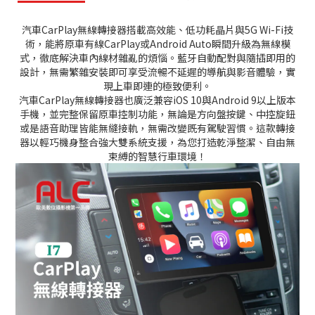
汽車CarPlay無線轉接器搭載高效能、低功耗晶片與5G Wi-Fi技
術，能將原車有線CarPlay或Android Auto瞬間升級為無線模
式，徹底解決車內線材雜亂的煩惱。藍牙自動配對與隨插即用的
設計，無需繁雜安裝即可享受流暢不延遲的導航與影音體驗，實
現上車即連的極致便利。
汽車CarPlay無線轉接器也廣泛兼容iOS 10與Android 9以上版本
手機，並完整保留原車控制功能，無論是方向盤按鍵、中控旋鈕
或是語音助理皆能無縫接軌，無需改變既有駕駛習慣。這款轉接
器以輕巧機身整合強大雙系統支援，為您打造乾淨整潔、自由無
束縛的智慧行車環境！