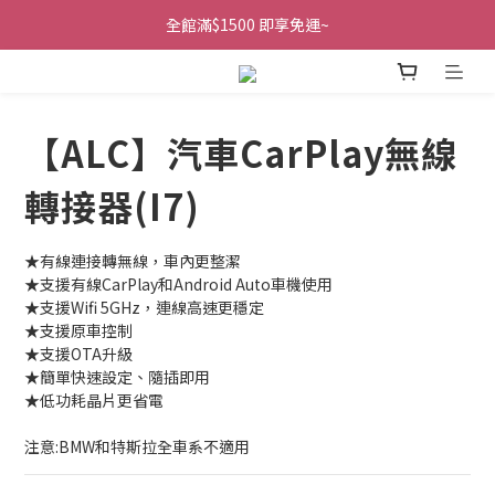
全館滿$1500 即享免運~
【ALC】汽車CarPlay無線
轉接器(I7)
★有線連接轉無線，車內更整潔
★支援有線CarPlay和Android Auto車機使用
★支援Wifi 5GHz，連線高速更穩定
★支援原車控制
★支援OTA升級
★簡單快速設定、隨插即用
★低功耗晶片更省電
注意:BMW和特斯拉全車系不適用