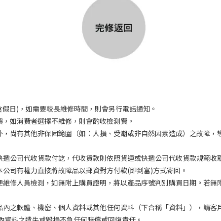
不含假日)，如需要較長維修時間，則會另行電話通知。
報價，如消費者選擇不維修，則會酌收檢測費。
障外，尚有其他非保固範圍（如：人損、受潮或非自然因素造成）之故障，
或快遞公司代收貨款付訖，代收貨款則依照貨運或快遞公司代收貨款規範收
本公司有權力直接將故障品以郵資對方付款(即到富)方式寄回。
以便維修人員檢測，如無附上購買證明，將以產品序號判別購買日期。若無
產品內之軟體、機密、個人資料或其他任何資料（下合稱「資料」），請客
內資料之遺失或毀損不負任何賠償或回復責任。