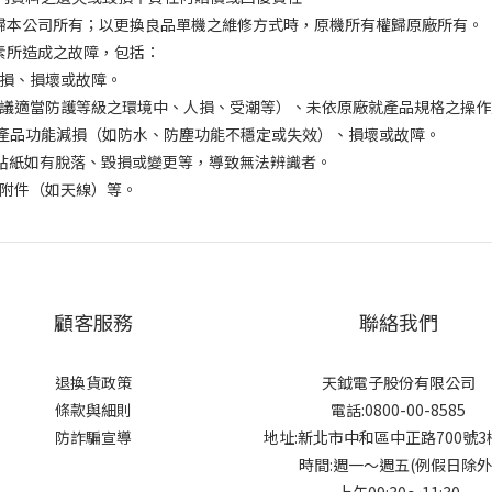
權歸本公司所有；以更換良品單機之維修方式時，原機所有權歸原廠所有。
素所造成之故障，包括：
減損、損壞或故障。
廠建議適當防護等級之環境中、人損、受潮等）、未依原廠就產品規格之操
產品功能減損（如防水、防塵功能不穩定或失效）、損壞或故障。
保固貼紙如有脫落、毀損或變更等，導致無法辨識者。
／附件（如天線）等。
顧客服務
聯絡我們
退換貨政策
天鉞電子股份有限公司
條款與細則
電話:0800-00-8585
防詐騙宣導
地址:新北市中和區中正路700號
時間:週一～週五(例假日除外