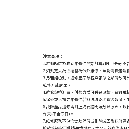
注意事項：
1.維修時間為收到維修件開始計算7個工作天(
2.如判定人為損壞皆為保外維修，須對消費者
3.另若經檢測，送修產品除客戶報修之部份故
維修方能處理。
4.維修與檢測費，付款方式可透過匯款、貨運
5.保外或人損之維修件若無法聯絡消費者報價，
6.故障產品送修需附上購買證明及故障原因，
作天(不含假日)。
7.維修服務不包含協助備份或刪除或回復送修
於維修過程可能遺失或毀損，本公司就送修產品