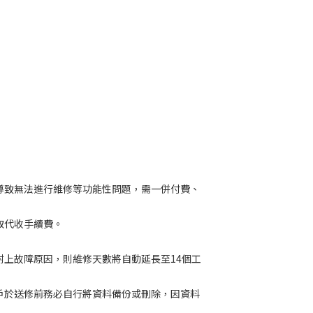
導致無法進行維修等功能性問題，需一併付費、
取代收手續費。
附上故障原因，則維修天數將自動延長至14個工
戶於送修前務必自行將資料備份或刪除，因資料